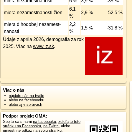
miera nezamest­nanosti
6 %
3,9 %
-35 %
6,1
miera nezamest­nanosti žien
2,9 %
-52.5 %
%
miera dlhodobej nezamest­
2,2
1,5 %
-31.8 %
nanosti
%
Údaje z apríla 2026, demografia za rok
2025. Viac na
www.iz.sk
.
Viac o nás
nájdete nás na twittri
alebo na faceboooku
alebo aj v správach
Podpor projekt OMA:
Spojte sa s nami
na facebooku
,
zdieľajte túto
stránku na Facebooku
,
na Twittri
, alebo
umiestnite odkaz na svoju stránku.