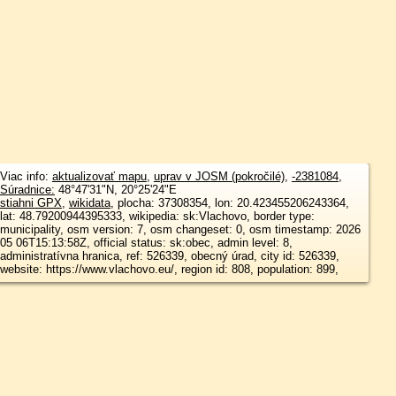
Viac info:
aktualizovať mapu
,
uprav v JOSM (pokročilé)
,
-2381084
,
Súradnice:
48°47'31"N
,
20°25'24"E
stiahni GPX
,
wikidata
, plocha: 37308354, lon: 20.423455206243364,
lat: 48.79200944395333, wikipedia: sk:Vlachovo, border type:
municipality, osm version: 7, osm changeset: 0, osm timestamp: 2026
05 06T15:13:58Z, official status: sk:obec, admin level: 8,
administratívna hranica, ref: 526339, obecný úrad, city id: 526339,
website: https://www.vlachovo.eu/, region id: 808, population: 899,