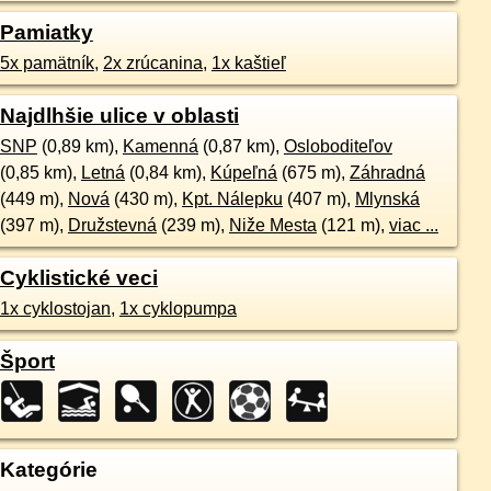
Pamiatky
5x pamätník
,
2x zrúcanina
,
1x kaštieľ
Najdlhšie ulice v oblasti
SNP
(0,89 km),
Kamenná
(0,87 km),
Osloboditeľov
(0,85 km),
Letná
(0,84 km),
Kúpeľná
(675 m),
Záhradná
(449 m),
Nová
(430 m),
Kpt. Nálepku
(407 m),
Mlynská
(397 m),
Družstevná
(239 m),
Niže Mesta
(121 m),
viac ...
Cyklistické veci
1x cyklostojan
,
1x cyklopumpa
Šport
Kategórie