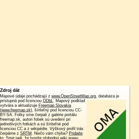
Zdroj dát
Mapové údaje pochádzajú z
www.OpenStreetMap.org
, databáza je
prístupná pod licenciou
ODbL
.
Mapový podklad
vytvára a aktualizuje
Freemap Slovakia
(www.freemap.sk)
, šíriteľný pod licenciou CC-
BY-SA. Fotky sme čerpali z galérie portálu
freemap.sk, autori fotiek sú uvedení pri
jednotlivých fotkách a sú šíriteľné pod
licenciou CC a z wikipédie. Výškový profil trás
čerpáme z
SRTM
. Niečo vám chýba?
Pridajte
to
. Sme radi, že tvoríte slobodnú wiki mapu