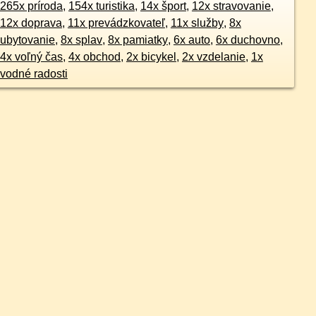
265x príroda
,
154x turistika
,
14x šport
,
12x stravovanie
,
12x doprava
,
11x prevádzkovateľ
,
11x služby
,
8x
ubytovanie
,
8x splav
,
8x pamiatky
,
6x auto
,
6x duchovno
,
4x voľný čas
,
4x obchod
,
2x bicykel
,
2x vzdelanie
,
1x
vodné radosti