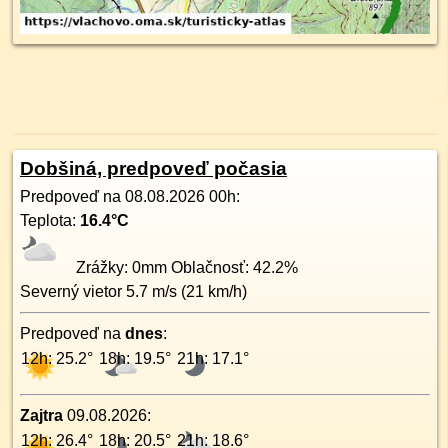
Dobšiná, predpoveď počasia
Predpoveď na
08.08.2026 00h
:
Teplota:
16.4
°C
Zrážky:
0
mm Oblačnosť:
42.2
%
Severný
vietor
5.7
m/s (
21
km/h)
Predpoveď na
dnes
:
12h: 25.2°
18h: 19.5°
21h: 17.1°
Zajtra
09.08.2026
:
12h: 26.4°
18h: 20.5°
21h: 18.6°