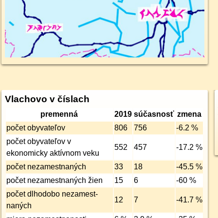
Vlachovo v číslach
premenná
2019
súčasnosť
zmena
počet obyvateľov
806
756
-6.2 %
počet obyvateľov v
552
457
-17.2 %
ekonomicky aktívnom veku
počet nezamest­naných
33
18
-45.5 %
počet nezamest­naných žien
15
6
-60 %
počet dlhodobo nezamest­
12
7
-41.7 %
naných