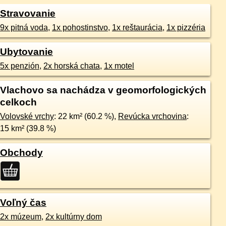
Stravovanie
9x pitná voda
,
1x pohostinstvo
,
1x reštaurácia
,
1x pizzéria
Ubytovanie
5x penzión
,
2x horská chata
,
1x motel
Vlachovo sa nachádza v geomorfologických
celkoch
Volovské vrchy
: 22 km² (60.2 %),
Revúcka vrchovina
:
15 km² (39.8 %)
Obchody
Voľný čas
2x múzeum
,
2x kultúrny dom