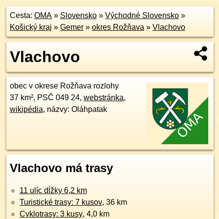
Cesta:
OMA
»
Slovensko
»
Východné Slovensko
»
Košický kraj
»
Gemer
»
okres Rožňava
»
Vlachovo
Vlachovo
obec v okrese Rožňava rozlohy
37 km², PSČ 049 24,
webstránka
,
wikipédia
, názvy: Oláhpatak
Vlachovo má trasy
11 ulíc dĺžky 6,2 km
Turistické trasy: 7 kusov
, 36 km
Cyklotrasy: 3 kusy
, 4,0 km